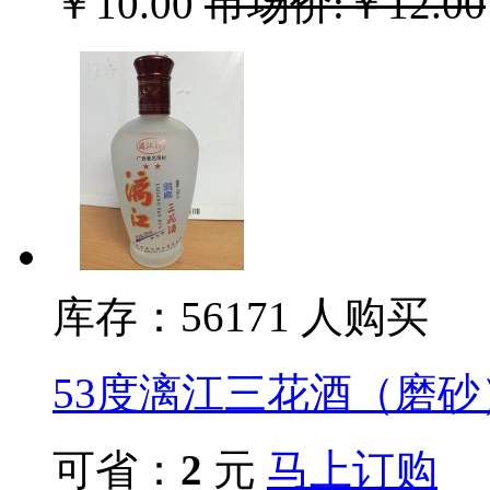
￥10.00
市场价:￥12.00
库存：561
71
人购买
53度漓江三花酒（磨砂
可省：
2
元
马上订购