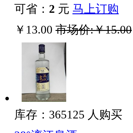
可省：
2
元
马上订购
￥13.00
市场价:￥15.00
库存：365
125
人购买