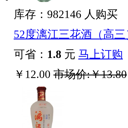
库存：982
146
人购买
52度漓江三花酒（高三
可省：
1.8
元
马上订购
￥12.00
市场价:￥13.80