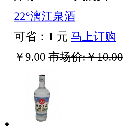
22°漓江泉酒
可省：
1
元
马上订购
￥9.00
市场价:￥10.00