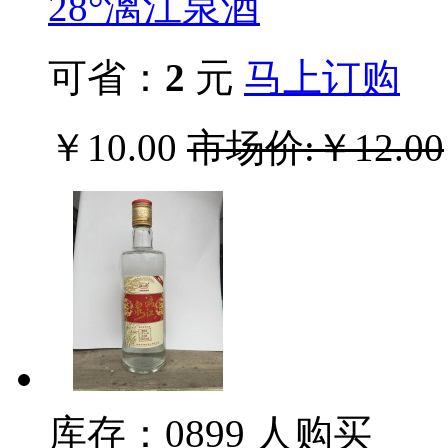
28°漓江泉酒
可省：
2
元
马上订购
￥10.00
市场价:￥12.00
库存：0
899
人购买